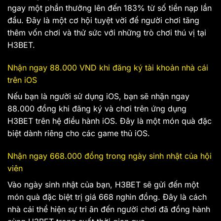
ngay một phần thưởng lên đến 183% từ số tiền nạp lần
đầu. Đây là một cơ hội tuyệt vời để người chơi tăng
thêm vốn chơi và thử sức với những trò chơi thú vị tại
H3BET.
Nhận ngay 88.000 VND khi đăng ký tài khoản nhà cái
trên iOS
Nếu bạn là người sử dụng iOS, bạn sẽ nhận ngay
88.000 đồng khi đăng ký và chơi trên ứng dụng
H3BET trên hệ điều hành iOS. Đây là một món quà đặc
biệt dành riêng cho các game thủ iOS.
Nhận ngay 668.000 đồng trong ngày sinh nhật của hội
viên
Vào ngày sinh nhật của bạn, H3BET sẽ gửi đến một
món quà đặc biệt trị giá 668 nghìn đồng. Đây là cách
nhà cái thể hiện sự tri ân đến người chơi đã đồng hành