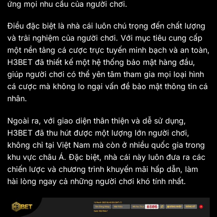
ứng mọi nhu cầu của người chơi.
Điều đặc biệt là nhà cái luôn chú trọng đến chất lượng
và trải nghiệm của người chơi. Với mục tiêu cung cấp
một nền tảng cá cược trực tuyến minh bạch và an toàn,
H3BET đã thiết kế một hệ thống bảo mật hàng đầu,
giúp người chơi có thể yên tâm tham gia mọi loại hình
cá cược mà không lo ngại vấn đề bảo mật thông tin cá
nhân.
Ngoài ra, với giao diện thân thiện và dễ sử dụng,
H3BET đã thu hút được một lượng lớn người chơi,
không chỉ tại Việt Nam mà còn ở nhiều quốc gia trong
khu vực châu Á. Đặc biệt, nhà cái này luôn đưa ra các
chiến lược và chương trình khuyến mãi hấp dẫn, làm
hài lòng ngay cả những người chơi khó tính nhất.