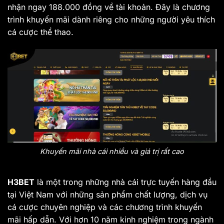
nhận ngay 188.000 đồng về tài khoản. Đây là chương
trình khuyến mãi dành riêng cho những người yêu thích
cá cược thể thao.
Khuyến mãi nhà cái nhiều và giá trị rất cao
H3BET
là một trong những nhà cái trực tuyến hàng đầu
tại Việt Nam với những sản phẩm chất lượng, dịch vụ
cá cược chuyên nghiệp và các chương trình khuyến
mãi hấp dẫn. Với hơn 10 năm kinh nghiệm trong ngành