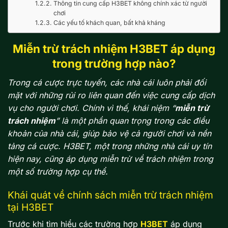
Thông tin cung cấp H3BET không chính xác từ người
chơi
Các yếu tố khách quan, bất khả kháng
Miễn trừ trách nhiệm H3BET áp dụng
trong trường hợp nào?
Trong cá cược trực tuyến, các nhà cái luôn phải đối
mặt với những rủi ro liên quan đến việc cung cấp dịch
vụ cho người chơi. Chính vì thế, khái niệm “
miễn trừ
trách nhiệm
” là một phần quan trọng trong các điều
khoản của nhà cái, giúp bảo vệ cả người chơi và nền
tảng cá cược. H3BET, một trong những nhà cái uy tín
hiện nay, cũng áp dụng miễn trừ về trách nhiệm trong
một số trường hợp cụ thể.
Khái quát về chính sách miễn trừ trách nhiệm
tại H3BET
Trước khi tìm hiểu các trường hợp
H3BET
áp dụng