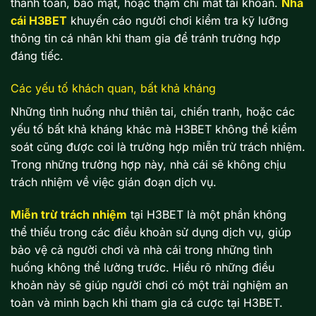
thanh toán, bảo mật, hoặc thậm chí mất tài khoản.
Nhà
cái H3BET
khuyến cáo người chơi kiểm tra kỹ lưỡng
thông tin cá nhân khi tham gia để tránh trường hợp
đáng tiếc.
Các yếu tố khách quan, bất khả kháng
Những tình huống như thiên tai, chiến tranh, hoặc các
yếu tố bất khả kháng khác mà H3BET không thể kiểm
soát cũng được coi là trường hợp miễn trừ trách nhiệm.
Trong những trường hợp này, nhà cái sẽ không chịu
trách nhiệm về việc gián đoạn dịch vụ.
Miễn trừ trách nhiệm
tại H3BET là một phần không
thể thiếu trong các điều khoản sử dụng dịch vụ, giúp
bảo vệ cả người chơi và nhà cái trong những tình
huống không thể lường trước. Hiểu rõ những điều
khoản này sẽ giúp người chơi có một trải nghiệm an
toàn và minh bạch khi tham gia cá cược tại H3BET.