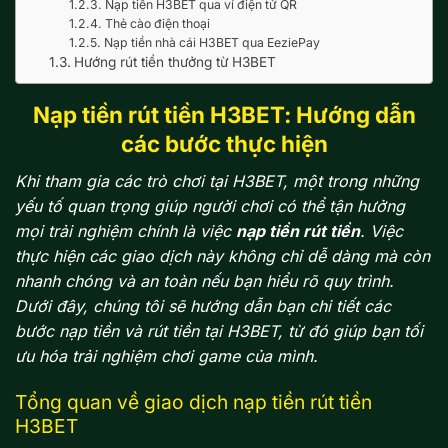
Nạp tiền H3BET qua ví điện tử QR
Thẻ cào điện thoại
Nạp tiền nhà cái H3BET qua EeziePay
Hướng rút tiền thưởng từ H3BET
Nạp tiền rút tiền H3BET: Hướng dẫn
các bước thực hiện
Khi tham gia các trò chơi tại H3BET, một trong những
yếu tố quan trọng giúp người chơi có thể tận hưởng
mọi trải nghiệm chính là việc
nạp tiền rút tiền
. Việc
thực hiện các giao dịch này không chỉ dễ dàng mà còn
nhanh chóng và an toàn nếu bạn hiểu rõ quy trình.
Dưới đây, chúng tôi sẽ hướng dẫn bạn chi tiết các
bước nạp tiền và rút tiền tại H3BET, từ đó giúp bạn tối
ưu hóa trải nghiệm chơi game của mình.
Tổng quan về giao dịch nạp tiền rút tiền
H3BET