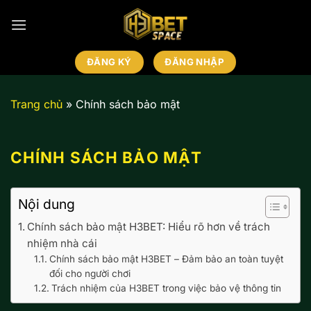
Bỏ
qua
nội
dung
ĐĂNG KÝ
ĐĂNG NHẬP
Trang chủ
»
Chính sách bảo mật
CHÍNH SÁCH BẢO MẬT
Nội dung
Chính sách bảo mật H3BET: Hiểu rõ hơn về trách
nhiệm nhà cái
Chính sách bảo mật H3BET – Đảm bảo an toàn tuyệt
đối cho người chơi
Trách nhiệm của H3BET trong việc bảo vệ thông tin