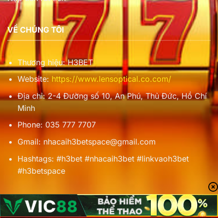
VỀ CHÚNG TÔI
Thương hiệu: H3BET
Website:
https://www.lensoptical.co.com/
Địa chỉ: 2-4 Đường số 10, An Phú, Thủ Đức, Hồ Chí
Minh
Phone: 035 777 7707
Gmail:
nhacaih3betspace@gmail.com
Hashtags: #h3bet #nhacaih3bet #linkvaoh3bet
#h3betspace