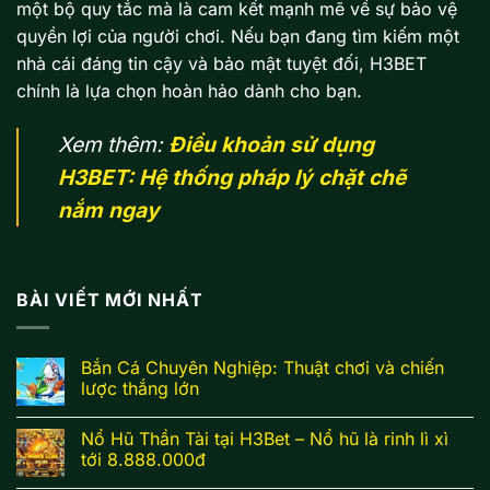
một bộ quy tắc mà là cam kết mạnh mẽ về sự bảo vệ
quyền lợi của người chơi. Nếu bạn đang tìm kiếm một
nhà cái đáng tin cậy và bảo mật tuyệt đối, H3BET
chính là lựa chọn hoàn hảo dành cho bạn.
Xem thêm:
Điều khoản sử dụng
H3BET: Hệ thống pháp lý chặt chẽ
nắm ngay
BÀI VIẾT MỚI NHẤT
Bắn Cá Chuyên Nghiệp: Thuật chơi và chiến
lược thắng lớn
Nổ Hũ Thần Tài tại H3Bet – Nổ hũ là rinh lì xì
tới 8.888.000đ