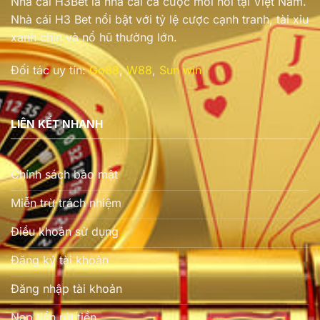
Nhà cái H3Bet là nhà cái cá cược mới nổi tại Việt Nam.
Nhà cái H3 Bet nổi bật với tỷ lệ cược cạnh tranh, tài xỉu
xanh chín và nổ hũ thưởng lớn.
Đối tác uy tín:
Go88
,
W88
,
Sun win
LIÊN KẾT NHANH
Chính sách bảo mật
Miễn trừ trách nhiệm
Điều khoản sử dụng
Đăng ký tài khoản
Đăng nhập tài khoản
Nạp tiền rút tiền