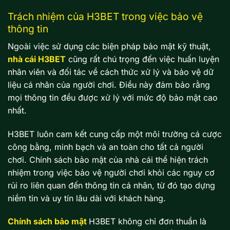
Trách nhiệm của H3BET trong việc bảo vệ
thông tin
Ngoài việc sử dụng các biện pháp bảo mật kỹ thuật,
nhà cái H3BET
cũng rất chú trọng đến việc huấn luyện
nhân viên và đối tác về cách thức xử lý và bảo vệ dữ
liệu cá nhân của người chơi. Điều này đảm bảo rằng
mọi thông tin đều được xử lý với mức độ bảo mật cao
nhất.
H3BET luôn cam kết cung cấp một môi trường cá cược
công bằng, minh bạch và an toàn cho tất cả người
chơi. Chính sách bảo mật của nhà cái thể hiện trách
nhiệm trong việc bảo vệ người chơi khỏi các nguy cơ
rủi ro liên quan đến thông tin cá nhân, từ đó tạo dựng
niềm tin và uy tín lâu dài với khách hàng.
Chính sách bảo mật
H3BET không chỉ đơn thuần là