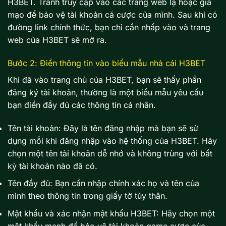
H3BET. Tránh truy cập vào các trang web lạ hoặc giả
mạo để bảo vệ tài khoản cá cược của mình. Sau khi có
đường link chính thức, bạn chỉ cần nhấp vào và trang
web của H3BET sẽ mở ra.
Bước 2: Điền thông tin vào biểu mẫu nhà cái H3BET
Khi đã vào trang chủ của H3BET, bạn sẽ thấy phần
đăng ký tài khoản, thường là một biểu mẫu yêu cầu
bạn điền đầy đủ các thông tin cá nhân.
Tên tài khoản: Đây là tên đăng nhập mà bạn sẽ sử
dụng mỗi khi đăng nhập vào hệ thống của H3BET. Hãy
chọn một tên tài khoản dễ nhớ và không trùng với bất
kỳ tài khoản nào đã có.
Tên đầy đủ: Bạn cần nhập chính xác họ và tên của
mình theo thông tin trong giấy tờ tùy thân.
Mật khẩu và xác nhận mật khẩu H3BET: Hãy chọn một
mật khẩu mạnh để bảo vệ tài khoản game cược của