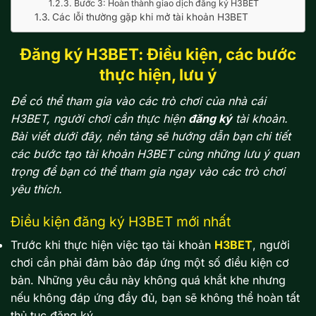
Bước 3: Hoàn thành giao dịch đăng ký H3BET
Các lỗi thường gặp khi mở tài khoản H3BET
Đăng ký H3BET: Điều kiện, các bước
thực hiện, lưu ý
Để có thể tham gia vào các trò chơi của nhà cái
H3BET, người chơi cần thực hiện
đăng ký
tài khoản.
Bài viết dưới đây, nền tảng sẽ hướng dẫn bạn chi tiết
các bước tạo tài khoản H3BET cùng những lưu ý quan
trọng để bạn có thể tham gia ngay vào các trò chơi
yêu thích.
Điều kiện đăng ký H3BET mới nhất
Trước khi thực hiện việc tạo tài khoản
H3BET
, người
chơi cần phải đảm bảo đáp ứng một số điều kiện cơ
bản. Những yêu cầu này không quá khắt khe nhưng
nếu không đáp ứng đầy đủ, bạn sẽ không thể hoàn tất
thủ tục đăng ký.