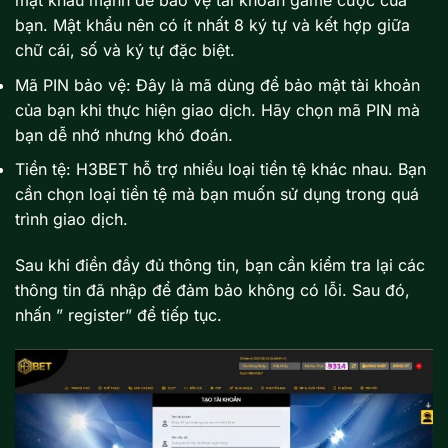
bạn. Mật khẩu nên có ít nhất 8 ký tự và kết hợp giữa
chữ cái, số và ký tự đặc biệt.
Mã PIN bảo vệ: Đây là mã dùng để bảo mật tài khoản
của bạn khi thực hiện giao dịch. Hãy chọn mã PIN mà
bạn dễ nhớ nhưng khó đoán.
Tiền tệ: H3BET hỗ trợ nhiều loại tiền tệ khác nhau. Bạn
cần chọn loại tiền tệ mà bạn muốn sử dụng trong quá
trình giao dịch.
Sau khi điền đầy đủ thông tin, bạn cần kiểm tra lại các
thông tin đã nhập để đảm bảo không có lỗi. Sau đó,
nhấn ” register” để tiếp tục.