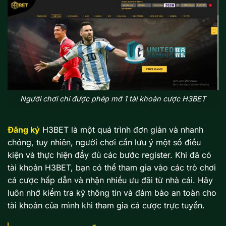
Người chơi chỉ được phép mở 1 tài khoản cược H3BET
Đăng ký
H3BET là một quá trình đơn giản và nhanh
chóng, tuy nhiên, người chơi cần lưu ý một số điều
kiện và thực hiện đầy đủ các bước register. Khi đã có
tài khoản H3BET, bạn có thể tham gia vào các trò chơi
cá cược hấp dẫn và nhận nhiều ưu đãi từ nhà cái. Hãy
luôn nhớ kiểm tra kỹ thông tin và đảm bảo an toàn cho
tài khoản của mình khi tham gia cá cược trực tuyến.