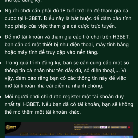
Người chơi cần phải đủ 18 tuổi trở lên để tham gia cá
cược tại H3BET. Điều này là bắt buộc để đảm bảo tính
hợp pháp của việc tham gia cá cược trực tuyến.
Để mở tài khoản và tham gia các trò chơi trên H3BET,
bạn cần có một thiết bị như điện thoại, máy tính bảng
hoặc máy tính để truy cập vào nền tảng.
Trong quá trình đăng ký, bạn sẽ cần cung cấp một số
thông tin cá nhân như tên đầy đủ, số điện thoại,… Vì
vậy, đảm bảo rằng bạn có các thông tin này để việc
mở tài khoản nhà cái diễn ra nhanh chóng.
Mỗi người chơi chỉ được register một tài khoản duy
nhất tại H3BET. Nếu bạn đã có tài khoản, bạn sẽ không
thể mở thêm một tài khoản khác.