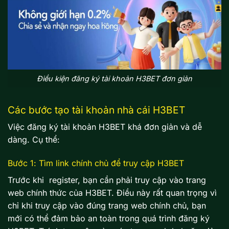
Điều kiện đăng ký tài khoản H3BET đơn giản
Các bước tạo tài khoản nhà cái H3BET
Việc đăng ký tài khoản H3BET khá đơn giản và dễ
dàng. Cụ thể:
Bước 1: Tìm link chính chủ để truy cập H3BET
Trước khi register, bạn cần phải truy cập vào trang
web chính thức của H3BET. Điều này rất quan trọng vì
chỉ khi truy cập vào đúng trang web chính chủ, bạn
mới có thể đảm bảo an toàn trong quá trình đăng ký