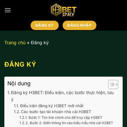
Bỏ
qua
nội
dung
ĐĂNG KÝ
ĐĂNG NHẬP
Trang chủ
»
Đăng ký
ĐĂNG KÝ
Nội dung
Đăng ký H3BET: Điều kiện, các bước thực hiện, lưu
ý
Điều kiện đăng ký H3BET mới nhất
Các bước tạo tài khoản nhà cái H3BET
Bước 1: Tìm link chính chủ để truy cập H3BET
Bước 2: Điền thông tin vào biểu mẫu nhà cái H3BET